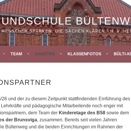
UNDSCHULE BÜLTEN
E MENSCHEN STÄRKEN, DIE SACHEN KLÄREN.“ H. V. HE
TEAM
GANZTAG
KLASSENFOTOS
BÜLTI-K
ONSPARTNER
26 und der zu diesem Zeitpunkt stattfindenden Einführung des
 Lehrkräfte und pädagogische Mitarbeitende noch enger mit
ionspartnern, dem Team der
Kinderetage des B58
sowie dem
es der Brunsviga
, zusammen. Bereits seit vielen Jahren
ule Bültenweg und die beiden Einrichtungen im Rahmen der