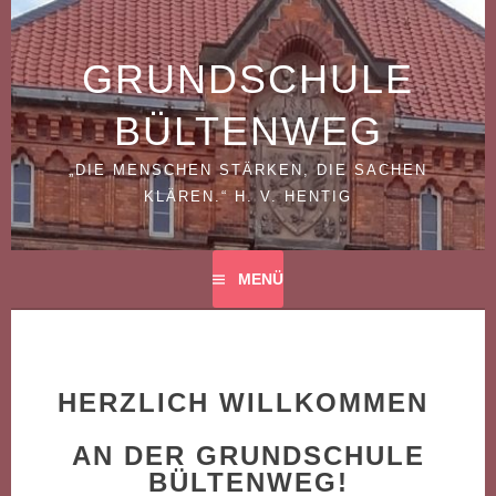
Springe
zum
Inhalt
GRUNDSCHULE
BÜLTENWEG
„DIE MENSCHEN STÄRKEN, DIE SACHEN
KLÄREN.“ H. V. HENTIG
MENÜ
HERZLICH WILLKOMMEN
AN DER GRUNDSCHULE
BÜLTENWEG!